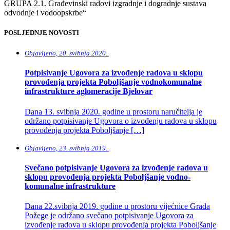
GRUPA 2.1. Građevinski radovi izgradnje i dogradnje sustava
odvodnje i vodoopskrbe“
POSLJEDNJE NOVOSTI
Objavljeno, 20. svibnja 2020..
Potpisivanje Ugovora za izvođenje radova u sklopu
provođenja projekta Poboljšanje vodnokomunalne
infrastrukture aglomeracije Bjelovar
Dana 13. svibnja 2020. godine u prostoru naručitelja je
održano potpisivanje Ugovora o izvođenju radova u sklopu
provođenja projekta Poboljšanje […]
Objavljeno, 23. svibnja 2019..
Svečano potpisivanje Ugovora za izvođenje radova u
sklopu provođenja projekta Poboljšanje vodno-
komunalne infrastrukture
Dana 22.svibnja 2019. godine u prostoru vijećnice Grada
Požege je održano svečano potpisivanje Ugovora za
izvođenje radova u sklopu provođenja projekta Poboljšanje