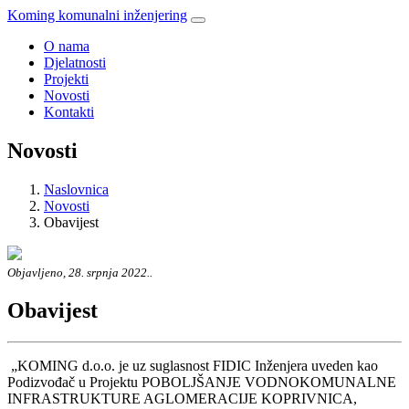
Koming komunalni inženjering
O nama
Djelatnosti
Projekti
Novosti
Kontakti
Novosti
Naslovnica
Novosti
Obavijest
Objavljeno, 28. srpnja 2022..
Obavijest
„KOMING d.o.o. je uz suglasnost FIDIC Inženjera uveden kao
Podizvođač u Projektu POBOLJŠANJE VODNOKOMUNALNE
INFRASTRUKTURE AGLOMERACIJE KOPRIVNICA,