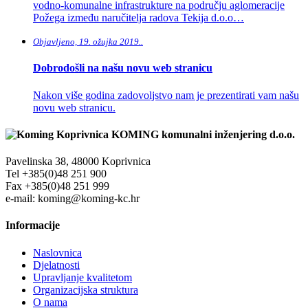
vodno-komunalne infrastrukture na području aglomeracije
Požega između naručitelja radova Tekija d.o.o…
Objavljeno, 19. ožujka 2019..
Dobrodošli na našu novu web stranicu
Nakon više godina zadovoljstvo nam je prezentirati vam našu
novu web stranicu.
KOMING komunalni inženjering d.o.o.
Pavelinska 38, 48000 Koprivnica
Tel +385(0)48 251 900
Fax +385(0)48 251 999
e-mail: koming@koming-kc.hr
Informacije
Naslovnica
Djelatnosti
Upravljanje kvalitetom
Organizacijska struktura
O nama