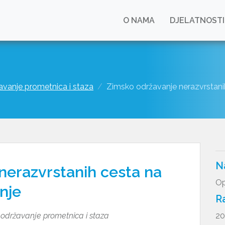
O NAMA
DJELATNOSTI
žavanje prometnica i staza
Zimsko održavanje nerazvrstani
N
nerazvrstanih cesta na
Op
nje
R
i održavanje prometnica i staza
20