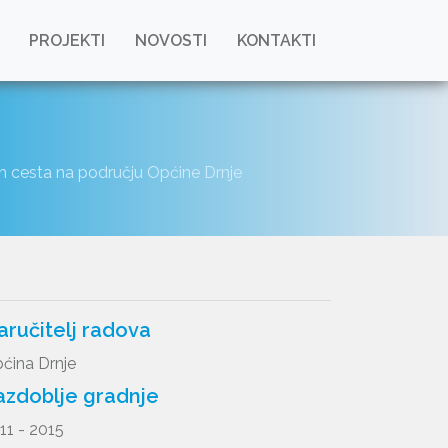
PROJEKTI
NOVOSTI
KONTAKTI
h cesta na području Općine Drnje
aručitelj radova
ćina Drnje
azdoblje gradnje
11 - 2015