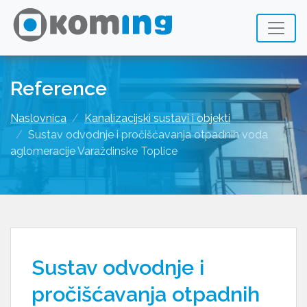
Reference
Naslovnica
Kanalizacijski sustavi i objekti
Sustav odvodnje i pročišćavanja otpadnih voda
aglomeracije Varaždinske Toplice
Sustav odvodnje i
pročišćavanja otpadnih