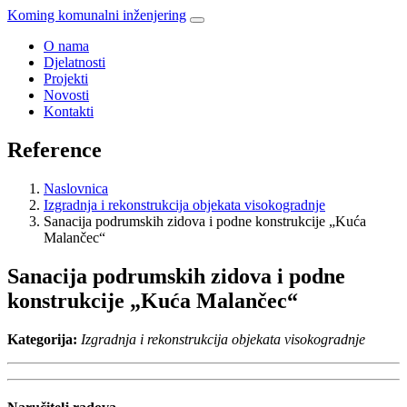
Koming komunalni inženjering
O nama
Djelatnosti
Projekti
Novosti
Kontakti
Reference
Naslovnica
Izgradnja i rekonstrukcija objekata visokogradnje
Sanacija podrumskih zidova i podne konstrukcije „Kuća
Malančec“
Sanacija podrumskih zidova i podne
konstrukcije „Kuća Malančec“
Kategorija:
Izgradnja i rekonstrukcija objekata visokogradnje