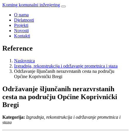
Koming komunalni inženjering
O nama
Djelatnosti
Projekti
Novosti
Kontakti
Reference
Naslovnica
Izgradnja, rekonstrukcija i održavanje prometnica i staza
Održavanje šljunčanih nerazvrstanih cesta na području
Općine Koprivnićki Bregi
Održavanje šljunčanih nerazvrstanih
cesta na području Općine Koprivnićki
Bregi
Kategorija:
Izgradnja, rekonstrukcija i održavanje prometnica i
staza