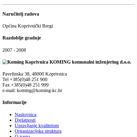
Naručitelj radova
Općina Koprivnički Bregi
Razdoblje gradnje
2007 - 2008
KOMING komunalni inženjering d.o.o.
Pavelinska 38, 48000 Koprivnica
Tel +385(0)48 251 900
Fax +385(0)48 251 999
e-mail: koming@koming-kc.hr
Informacije
Naslovnica
Djelatnosti
Upravljanje kvalitetom
Organizacijska struktura
O nama