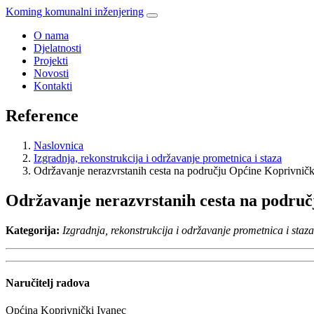
Koming komunalni inženjering
O nama
Djelatnosti
Projekti
Novosti
Kontakti
Reference
Naslovnica
Izgradnja, rekonstrukcija i održavanje prometnica i staza
Održavanje nerazvrstanih cesta na području Općine Koprivničk
Održavanje nerazvrstanih cesta na područ
Kategorija:
Izgradnja, rekonstrukcija i održavanje prometnica i staza
Naručitelj radova
Općina Koprivnički Ivanec