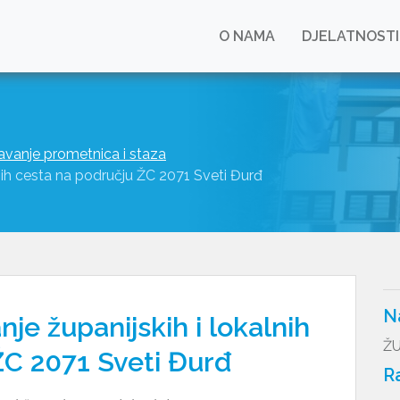
O NAMA
DJELATNOSTI
žavanje prometnica i staza
nih cesta na području ŽC 2071 Sveti Đurđ
N
je županijskih i lokalnih
ŽU
ŽC 2071 Sveti Đurđ
R