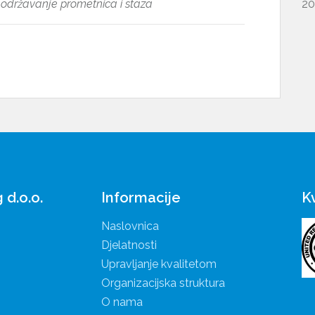
i održavanje prometnica i staza
20
Informacije
K
d.o.o.
Naslovnica
Djelatnosti
Upravljanje kvalitetom
Organizacijska struktura
O nama