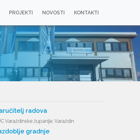
PROJEKTI
NOVOSTI
KONTAKTI
aručitelj radova
C Varaždinske županije, Varaždin
azdoblje gradnje