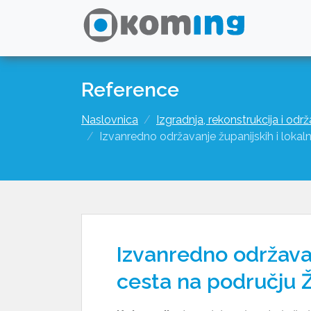
Reference
Naslovnica
Izgradnja, rekonstrukcija i odr
Izvanredno održavanje županijskih i lokal
Izvanredno održavan
cesta na području 