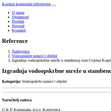
Koming komunalni inženjering
O nama
Djelatnosti
Projekti
Novosti
Kontakti
Reference
Naslovnica
Vodoopskrbi sustavi i objekti
Izgradnja vodoopskrbne mreže u stambenoj zoni Cvjetna Kopr
Izgradnja vodoopskrbne mreže u stambeno
Kategorija:
Vodoopskrbi sustavi i objekti
Naručitelj radova
G.K.P. Komunalac d.o.o. Koprivnica