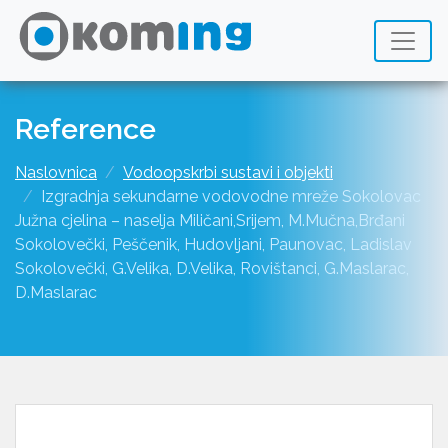
Reference
Naslovnica
Vodoopskrbi sustavi i objekti
Izgradnja sekundarne vodovodne mreže Sokolovac
Južna cjelina – naselja Miličani,Srijem, M.Mučna,Brđani
Sokolovečki, Peščenik, Hudovljani, Paunovac, Ladislav
Sokolovečki, G.Velika, D.Velika, Rovištanci, G.Maslarac,
D.Maslarac