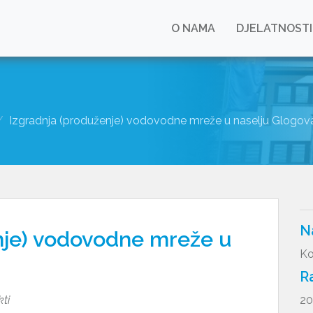
O NAMA
DJELATNOSTI
Izgradnja (produženje) vodovodne mreže u naselju Glogov
N
nje) vodovodne mreže u
Ko
R
kti
20