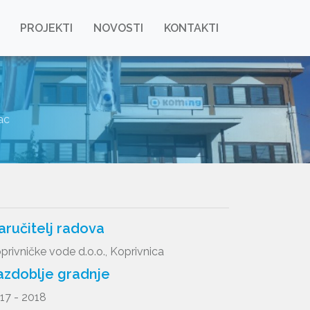
PROJEKTI
NOVOSTI
KONTAKTI
ac
aručitelj radova
privničke vode d.o.o., Koprivnica
azdoblje gradnje
17 - 2018