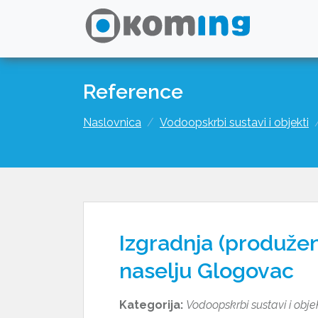
Reference
Naslovnica
Vodoopskrbi sustavi i objekti
Izgradnja (produže
naselju Glogovac
Kategorija:
Vodoopskrbi sustavi i obje