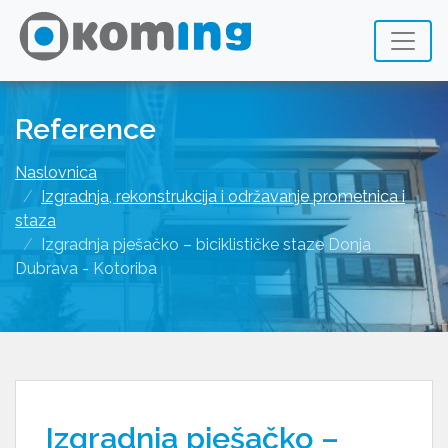
Reference
Naslovnica
Izgradnja, rekonstrukcija i održavanje prometnica i
staza
Izgradnja pješačko – biciklističke staze Donja
Dubrava - Kotoriba
Izgradnja pješačko –