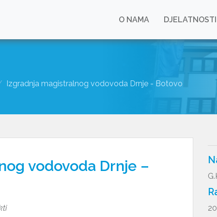
O NAMA
DJELATNOSTI
Izgradnja magistralnog vodovoda Drnje - Botovo
N
lnog vodovoda Drnje –
G.
R
kti
20