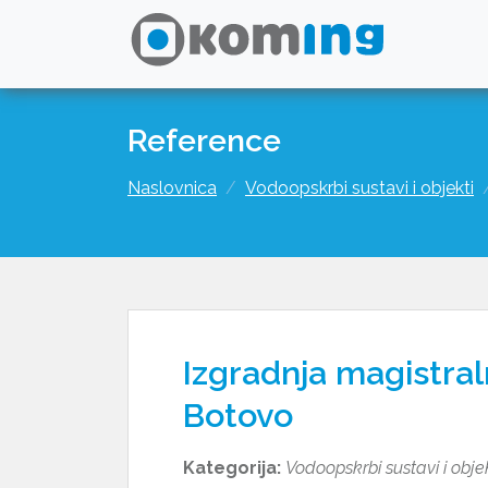
Reference
Naslovnica
Vodoopskrbi sustavi i objekti
Izgradnja magistra
Botovo
Kategorija:
Vodoopskrbi sustavi i obje