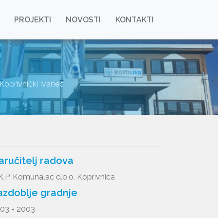
PROJEKTI
NOVOSTI
KONTAKTI
oprivnički Ivanec
aručitelj radova
K.P. Komunalac d.o.o. Koprivnica
azdoblje gradnje
03 - 2003