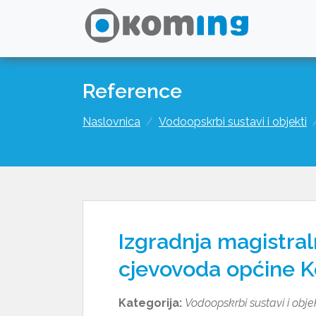
Reference
Naslovnica
Vodoopskrbi sustavi i objekti
Izgradnja magistr
cjevovoda općine K
Kategorija:
Vodoopskrbi sustavi i obje