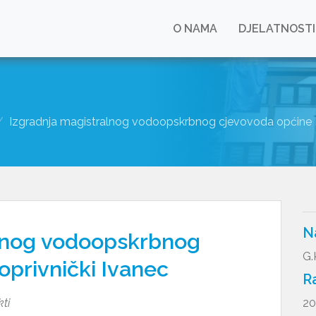
O NAMA
DJELATNOSTI
Izgradnja magistralnog vodoopskrbnog cjevovoda općine K
N
alnog vodoopskrbnog
G.
oprivnički Ivanec
R
kti
20