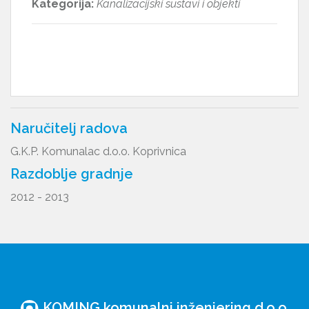
Kategorija:
Kanalizacijski sustavi i objekti
Naručitelj radova
G.K.P. Komunalac d.o.o. Koprivnica
Razdoblje gradnje
2012 - 2013
KOMING komunalni inženjering d.o.o.