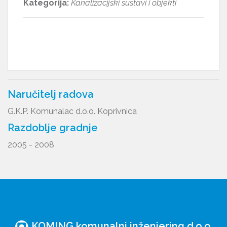
Kategorija:
Kanalizacijski sustavi i objekti
Naručitelj radova
G.K.P. Komunalac d.o.o. Koprivnica
Razdoblje gradnje
2005 - 2008
KOMING komunalni inženjering d.o.o.